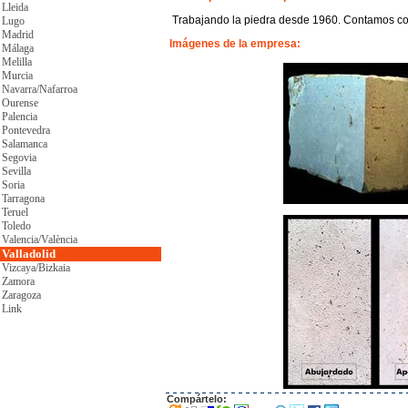
Lleida
Trabajando la piedra desde 1960. Contamos con
Lugo
Madrid
Imágenes de la empresa:
Málaga
Melilla
Murcia
Navarra/Nafarroa
Ourense
Palencia
Pontevedra
Salamanca
Segovia
Sevilla
Soria
Tarragona
Teruel
Toledo
Valencia/València
Valladolid
Vizcaya/Bizkaia
Zamora
Zaragoza
Link
Compártelo: