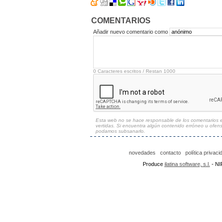
Enviado por
LBHR77
- 19/05/2009
COMENTARIOS
Añadir nuevo comentario como
0
Caracteres escritos / Restan
1000
Esta web no se hace responsable de los comentarios esc
vertidas. Si encuentra algún contenido erróneo u ofen
podamos subsanarlo.
novedades
contacto
política privaci
Produce
ilatina software, s.l.
- NI