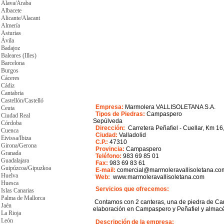
Álava/Araba
Albacete
Alicante/Alacant
Almería
Asturias
Ávila
Badajoz
Baleares (Illes)
Barcelona
Burgos
Cáceres
Cádiz
Cantabria
Castellón/Castelló
Empresa:
Marmolera VALLISOLETANA S.A.
Ceuta
Tipos de Piedras:
Campaspero
Ciudad Real
Sepúlveda
Córdoba
Dirección:
Carretera Peñafiel - Cuellar, Km 16
Cuenca
Ciudad:
Valladolid
Eivissa/Ibiza
C.P.:
47310
Girona/Gerona
Provincia:
Campaspero
Granada
Teléfono:
983 69 85 01
Guadalajara
Fax:
983 69 83 61
Guipúzcoa/Gipuzkoa
E-mail:
comercial@marmoleravallisoletana.co
Huelva
Web:
www.marmoleravallisoletana.com
Huesca
Servicios que ofrecemos:
Islas Canarias
Palma de Mallorca
Contamos con 2 canteras, una de piedra de Ca
Jaén
elaboración en Campaspero y Peñafiel y almac
La Rioja
León
Descripción de la empresa: